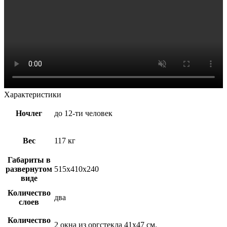
Характеристики
Ночлег
до 12-ти человек
Вес
117 кг
Габариты в
развернутом
515х410х240
виде
Количество
два
слоев
Количество
2 окна из оргстекла 41х47 см.