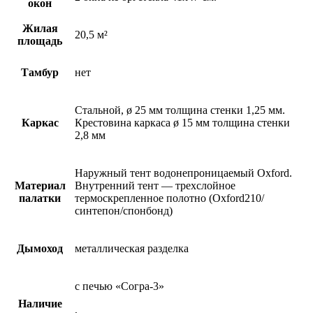
окон
Жилая
20,5 м²
площадь
Тамбур
нет
Стальной, ø 25 мм толщина стенки 1,25 мм.
Каркас
Крестовина каркаса ø 15 мм толщина стенки
2,8 мм
Наружный тент водонепроницаемый Oxford.
Материал
Внутренний тент — трехслойное
палатки
термоскрепленное полотно (Оxford210/
синтепон/спонбонд)
Дымоход
металлическая разделка
с печью «Согра-3»
Наличие
,