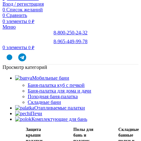
Вход / регистрация
0
Список желаний
0
Сравнить
0
элементы
0
₽
Меню
8-800-250-24-32
8-965-449-99-78
0
элементы
0
₽
Просмотр категорий
Мобильные бани
Баня-палатка куб с печкой
Баня-палатка для дома и дачи
Походная баня-палатка
Складные бани
Отапливаемые палатки
Печи
Комплектующие для бань
Защита
Полы для
Складные
крыши
бань и
банные
палатки
палаток
полки и