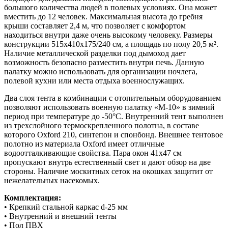
большого количества людей в полевых условиях. Она может
вместить до 12 человек. Максимальная высота до гребня
крыши составляет 2,4 м, что позволяет с комфортом
находиться внутри даже очень высокому человеку. Размеры
конструкции 515х410х175/240 см, а площадь по полу 20,5 м².
Наличие металлической разделки под дымоход дает
возможность безопасно разместить внутри печь. Данную
палатку можно использовать для организации ночлега,
полевой кухни или места отдыха военнослужащих.
Два слоя тента в комбинации с отопительным оборудованием
позволяют использовать военную палатку «М-10» в зимний
период при температуре до -50°C. Внутренний тент выполнен
из трехслойного термоскрепленного полотна, в составе
которого Оxford 210, синтепон и спонбонд. Внешнее тентовое
полотно из материала Oxford имеет отличные
водоотталкивающие свойства. Пара окон 41х47 см
пропускают внутрь естественный свет и дают обзор на две
стороны. Наличие москитных сеток на окошках защитит от
нежелательных насекомых.
Комплектация:
• Крепкий стальной каркас d-25 мм
• Внутренний и внешний тенты
• Пол ПВХ