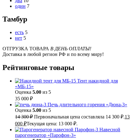
два
10
один
7
Тамбур
есть
5
нет
5
ОТГРУЗКА ТОВАРА
В ДЕНЬ ОПЛАТЫ!
Доставка в любой регион РФ и по всему миру!
Рейтинговые товары
Тент накидной для
«МБ-15»
Оценка
5.00
из 5
35 000
₽
Печь длительного горения «Дюна-3»
Оценка
5.00
из 5
14 300
₽
Первоначальная цена составляла 14 300 ₽.
13
000
₽
Текущая цена: 13 000 ₽.
Навесной
парогенератор «Парофон-3»