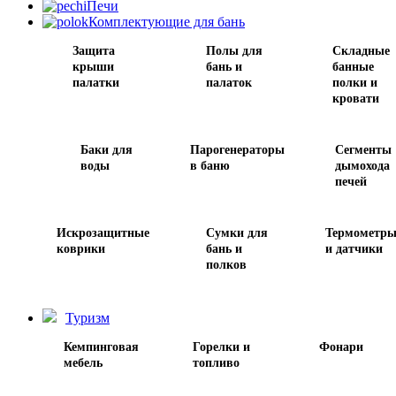
Печи
Комплектующие для бань
Защита
Полы для
Складные
крыши
бань и
банные
палатки
палаток
полки и
кровати
Баки для
Парогенераторы
Сегменты
воды
в баню
дымохода
печей
Искрозащитные
Сумки для
Термометр
коврики
бань и
и датчики
полков
Туризм
Кемпинговая
Горелки и
Фонари
мебель
топливо