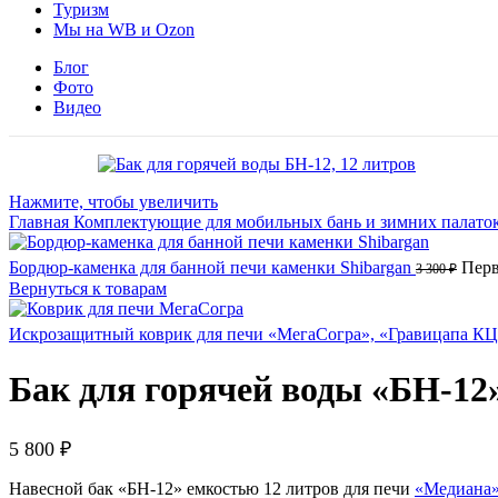
Туризм
Мы на WB и Ozon
Блог
Фото
Видео
Нажмите, чтобы увеличить
Главная
Комплектующие для мобильных бань и зимних палато
Бордюр-каменка для банной печи каменки Shibargan
Перв
3 300
₽
Вернуться к товарам
Искрозащитный коврик для печи «МегаСогра», «Гравицапа КЦ
Бак для горячей воды «БН-12»
5 800
₽
Навесной бак «БН-12» емкостью 12 литров для печи
«Медиана