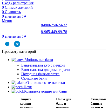
Вход / регистрация
0
Список желаний
0
Сравнить
0
элементы
0
₽
Меню
8-800-250-24-32
8-965-449-99-78
0
элементы
0
₽
Просмотр категорий
Мобильные бани
Баня-палатка куб с печкой
Баня-палатка для дома и дачи
Походная баня-палатка
Складные бани
Отапливаемые палатки
Печи
Комплектующие для бань
Защита
Полы для
Складные
крыши
бань и
банные
палатки
палаток
полки и