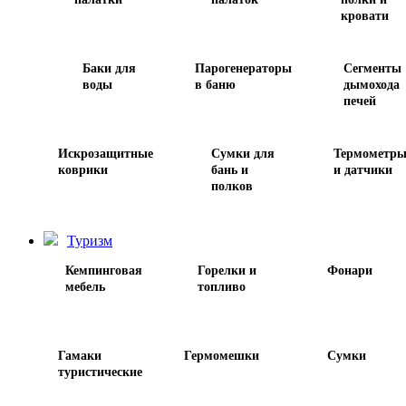
кровати
Баки для
Парогенераторы
Сегменты
воды
в баню
дымохода
печей
Искрозащитные
Сумки для
Термометр
коврики
бань и
и датчики
полков
Туризм
Кемпинговая
Горелки и
Фонари
мебель
топливо
Гамаки
Гермомешки
Сумки
туристические