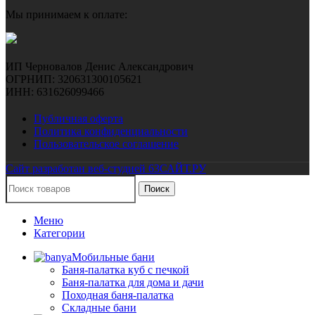
Мы принимаем к оплате:
ИП Черновалов Денис Александрович
ОГРНИП: 320631300105621
ИНН: 631626099466
Публичная оферта
Политика конфиденциальности
Пользовательское соглашение
Сайт разработан веб-студией 63САЙТ.РУ
Поиск
Меню
Категории
Мобильные бани
Баня-палатка куб с печкой
Баня-палатка для дома и дачи
Походная баня-палатка
Складные бани