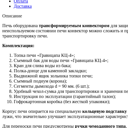
Оплата
Доставка
Описание
Печь оборудована
трансформируемым конвектором
для защи
неиспользуемом состоянии печи конвектор можно сложить и пр
транспортировку печи.
Комплектация:
Топка печи «Гравицапа КЦ-4»;
Съемный бак для воды печи «Гравицапа КЦ-4»;
Кран для слива воды из бака;
Полка-донце для каменной закладки;
Выдвижной ящик зольника топки печи;
Съемный подиум (корона);
Сегменты дымохода d = 90 мм. (6 шт.);
Удобный чехол-сумка для транспортировки и хранения пе
Инструкция по эксплуатации (гарантийный талон);
Гофрокартонная коробка (без жесткой упаковки);
Корпус печи опирается на специальную
кольцевую подставку 
лужи, что значительно улучшает эксплуатационные характери
Для переноски печи предусмотрены
ручки чемоданного типа
,