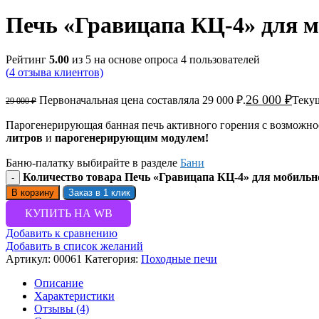
Печь «Гравицапа КЦ-4» для 
Рейтинг
5.00
из 5 на основе опроса
4
пользователей
(
4
отзыва клиентов)
26 000
₽
Первоначальная цена составляла 29 000 ₽.
Текущ
29 000
₽
Парогенерирующая банная печь активного горения с возможно
литров
и
парогенерирующим модулем!
Баню-палатку выбирайте в разделе
Бани
Количество товара Печь «Гравицапа КЦ-4» для мобильн
В корзину
Заказ в 1 клик
КУПИТЬ НА WB
Добавить к сравнению
Добавить в список желаний
Артикул:
00061
Категория:
Походные печи
Описание
Характеристики
Отзывы (4)