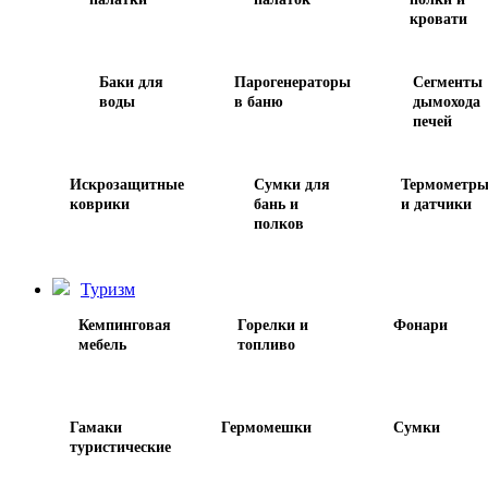
кровати
Баки для
Парогенераторы
Сегменты
воды
в баню
дымохода
печей
Искрозащитные
Сумки для
Термометр
коврики
бань и
и датчики
полков
Туризм
Кемпинговая
Горелки и
Фонари
мебель
топливо
Гамаки
Гермомешки
Сумки
туристические