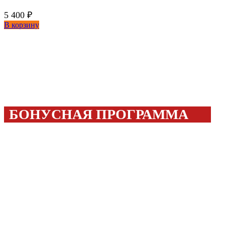
5 400
₽
В корзину
БОНУСНАЯ ПРОГРАММА
Покупайте с выгодой!
20%
Бонусами можно оплатить до
стоимости товара!
300 бонусов
Дарим
за регистрацию!
ПОДРОБНЕЕ