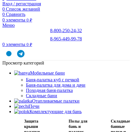
Вход / регистрация
0
Список желаний
0
Сравнить
0
элементы
0
₽
Меню
8-800-250-24-32
8-965-449-99-78
0
элементы
0
₽
Просмотр категорий
Мобильные бани
Баня-палатка куб с печкой
Баня-палатка для дома и дачи
Походная баня-палатка
Складные бани
Отапливаемые палатки
Печи
Комплектующие для бань
Защита
Полы для
Складные
крыши
бань и
банные
палатки
палаток
полки и