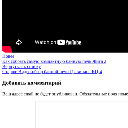
Новее
Как собрать самую компактную банную печь Жига 2
Вернуться к списку
Старше
Видео-обзор банной печи Гравицапа КЦ-4
Добавить комментарий
Ваш адрес email не будет опубликован.
Обязательные поля пом