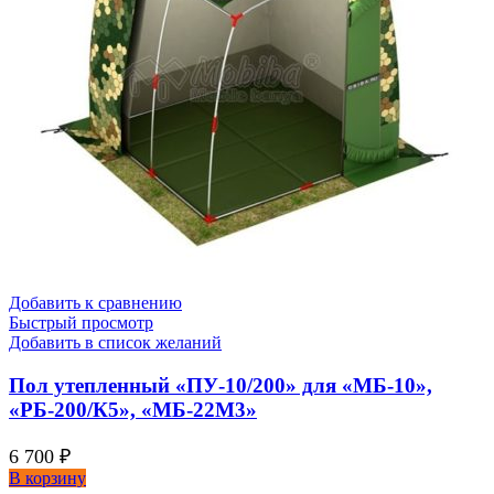
Добавить к сравнению
Быстрый просмотр
Добавить в список желаний
Пол утепленный «ПУ-10/200» для «МБ-10»,
«РБ-200/К5», «МБ-22М3»
6 700
₽
В корзину