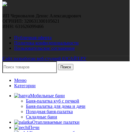
ИП Черновалов Денис Александрович
ОГРНИП: 320631300105621
ИНН: 631626099466
Публичная оферта
Политика конфиденциальности
Пользовательское соглашение
Сайт разработан веб-студией 63САЙТ.РУ
Поиск
Меню
Категории
Мобильные бани
Баня-палатка куб с печкой
Баня-палатка для дома и дачи
Походная баня-палатка
Складные бани
Отапливаемые палатки
Печи