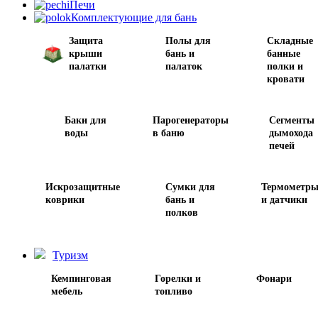
Печи
Комплектующие для бань
Защита
Полы для
Складные
крыши
бань и
банные
палатки
палаток
полки и
кровати
Баки для
Парогенераторы
Сегменты
воды
в баню
дымохода
печей
Искрозащитные
Сумки для
Термометр
коврики
бань и
и датчики
полков
Туризм
Кемпинговая
Горелки и
Фонари
мебель
топливо