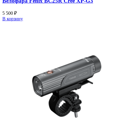
Велофара Fenix BC25R Cree XP-G3
5 500
₽
В корзину