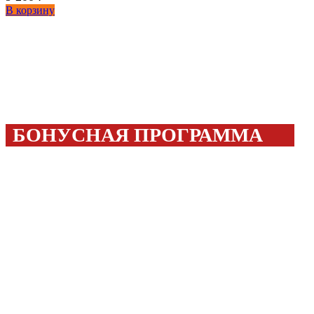
В корзину
БОНУСНАЯ ПРОГРАММА
Покупайте с выгодой!
20%
Бонусами можно оплатить до
стоимости товара!
300 бонусов
Дарим
за регистрацию!
ПОДРОБНЕЕ