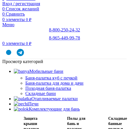
Вход / регистрация
0
Список желаний
0
Сравнить
0
элементы
0
₽
Меню
8-800-250-24-32
8-965-449-99-78
0
элементы
0
₽
Просмотр категорий
Мобильные бани
Баня-палатка куб с печкой
Баня-палатка для дома и дачи
Походная баня-палатка
Складные бани
Отапливаемые палатки
Печи
Комплектующие для бань
Защита
Полы для
Складные
крыши
бань и
банные
палатки
палаток
полки и