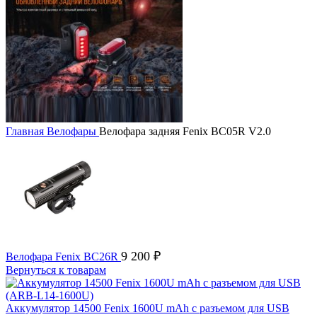
Главная
Велофары
Велофара задняя Fenix BC05R V2.0
9 200
₽
Велофара Fenix BC26R
Вернуться к товарам
Аккумулятор 14500 Fenix 1600U mAh с разъемом для USB