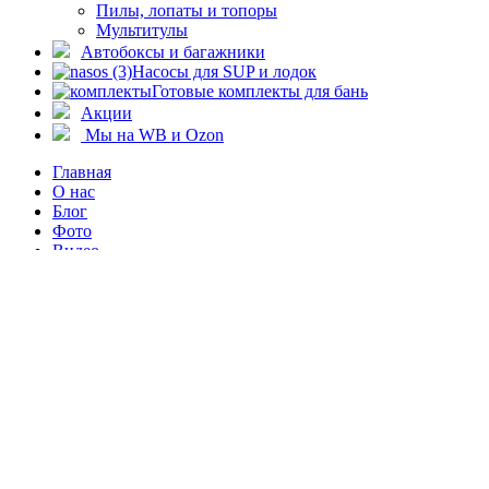
Пилы, лопаты и топоры
Мультитулы
Автобоксы и багажники
Насосы для SUP и лодок
Готовые комплекты для бань
Акции
Мы на WB и Ozon
Главная
О нас
Блог
Фото
Видео
Оплата и доставка
Бонусная программа
Контакты
8-800-250-24-32
8-901-803-61-58
corporate@shibargan.ru
Список желаний
Сравнить
Вход / регистрация
Корзина
Закрыть