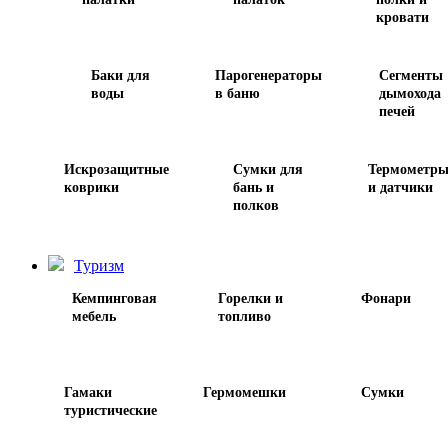
кровати
Баки для
Парогенераторы
Сегменты
воды
в баню
дымохода
печей
Искрозащитные
Сумки для
Термометр
коврики
бань и
и датчики
полков
Туризм
Кемпинговая
Горелки и
Фонари
мебель
топливо
Гамаки
Гермомешки
Сумки
туристические