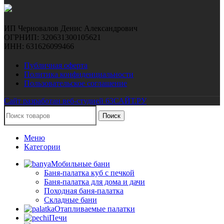
ИП Черновалов Денис Александрович
ОГРНИП: 320631300105621
ИНН: 631626099466
Публичная оферта
Политика конфиденциальности
Пользовательское соглашение
Сайт разработан веб-студией 63САЙТ.РУ
Поиск
Меню
Категории
Мобильные бани
Баня-палатка куб с печкой
Баня-палатка для дома и дачи
Походная баня-палатка
Складные бани
Отапливаемые палатки
Печи