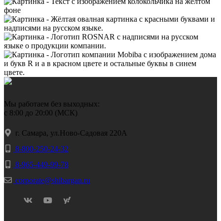
Мы работаем без выходных:
с 8:00 до 20:00 (МСК)
г. Самара, ул.Ново-Садовая 220А
8-800-250-24-32
8-965-449-99-78
corporate@shibargan.ru