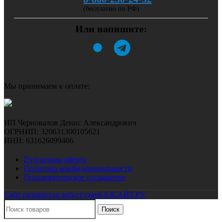
(бесплатно по РФ)
Или напишите:
Мы принимаем к оплате:
ИП Черновалов Денис Александрович
ОГРНИП: 320631300105621
ИНН: 631626099466
Публичная оферта
Политика конфиденциальности
Пользовательское соглашение
Сайт разработан веб-студией 63САЙТ.РУ
Поиск