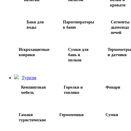
кровати
Баки для
Парогенераторы
Сегменты
воды
в баню
дымохода
печей
Искрозащитные
Сумки для
Термометр
коврики
бань и
и датчики
полков
Туризм
Кемпинговая
Горелки и
Фонари
мебель
топливо
Гамаки
Гермомешки
Сумки
туристические