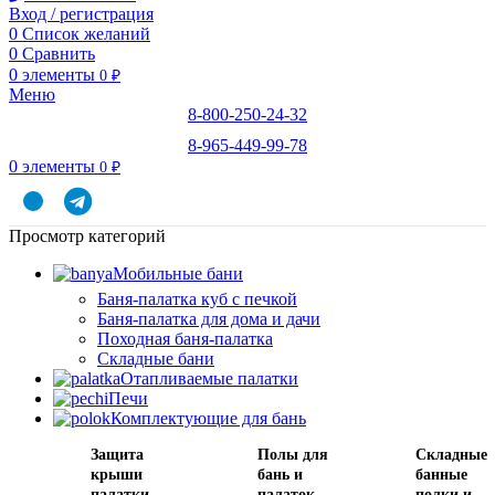
Вход / регистрация
0
Список желаний
0
Сравнить
0
элементы
0
₽
Меню
8-800-250-24-32
8-965-449-99-78
0
элементы
0
₽
Просмотр категорий
Мобильные бани
Баня-палатка куб с печкой
Баня-палатка для дома и дачи
Походная баня-палатка
Складные бани
Отапливаемые палатки
Печи
Комплектующие для бань
Защита
Полы для
Складные
крыши
бань и
банные
палатки
палаток
полки и