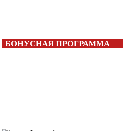
БОНУСНАЯ ПРОГРАММА
Покупайте с выгодой!
20%
Бонусами можно оплатить до
стоимости товара!
300 бонусов
Дарим
за регистрацию!
ПОДРОБНЕЕ