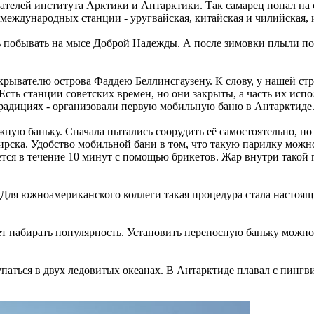
вателей института Арктики и Антарктики. Так самарец попал на
 международных станции - уругвайская, китайская и чилийская,
ь побывать на мысе Доброй Надежды. А после зимовки плыли пол
крывателю острова Фаддею Беллинсгаузену. К слову, у нашей ст
сть станции советских времен, но они закрыты, а часть их испол
 традициях - организовали первую мобильную баню в Антарктиде
ную баньку. Сначала пытались соорудить её самостоятельно, но
рска. Удобство мобильной бани в том, что такую парилку можно
ется в течение 10 минут с помощью брикетов. Жар внутри такой 
Для южноамериканского коллеги такая процедура стала настоящ
ет набирать популярность. Установить переносную баньку можн
паться в двух ледовитых океанах. В Антарктиде плавал с пингв