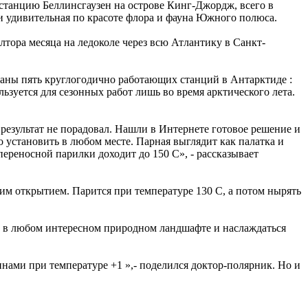
 станцию Беллинсгаузен на острове Кинг-Джордж, всего в
 и удивительная по красоте флора и фауна Южного полюса.
тора месяца на ледоколе через всю Атлантику в Санкт-
раны пять круглогодично работающих станций в Антарктиде :
ьзуется для сезонных работ лишь во время арктического лета.
.
 результат не порадовал. Нашли в Интернете готовое решение и
 установить в любом месте. Парная выглядит как палатка и
переносной парилки доходит до 150 С», - рассказывает
им открытием. Парится при температуре 130 С, а потом нырять
о в любом интересном природном ландшафте и наслаждаться
инами при температуре +1 »,- поделился доктор-полярник. Но и