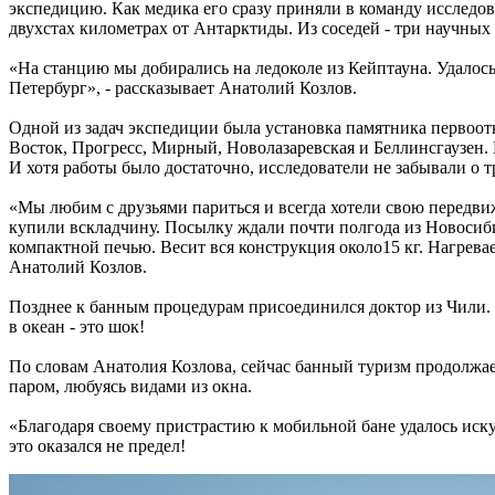
экспедицию. Как медика его сразу приняли в команду исследо
двухстах километрах от Антарктиды. Из соседей - три научных
«На станцию мы добирались на ледоколе из Кейптауна. Удалос
Петербург», - рассказывает Анатолий Козлов.
Одной из задач экспедиции была установка памятника первоот
Восток, Прогресс, Мирный, Новолазаревская и Беллинсгаузен. Е
И хотя работы было достаточно, исследователи не забывали о
«Мы любим с друзьями париться и всегда хотели свою передвиж
купили вскладчину. Посылку ждали почти полгода из Новосиби
компактной печью. Весит вся конструкция около15 кг. Нагрева
Анатолий Козлов.
Позднее к банным процедурам присоединился доктор из Чили. 
в океан - это шок!
По словам Анатолия Козлова, сейчас банный туризм продолжа
паром, любуясь видами из окна.
«Благодаря своему пристрастию к мобильной бане удалось иску
это оказался не предел!