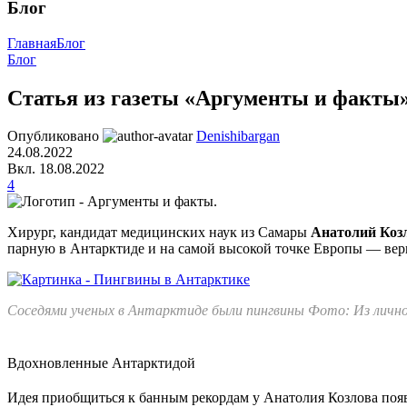
Блог
Главная
Блог
Блог
Статья из газеты «Аргументы и факты
Опубликовано
Denishibargan
24.08.2022
Вкл. 18.08.2022
4
Хирург, кандидат медицинских наук из Самары
Анатолий Коз
парную в Антарктиде и на самой высокой точке Европы — верш
Соседями ученых в Антарктиде были пингвины Фото: Из лично
Вдохновленные Антарктидой
Идея приобщиться к банным рекордам у Анатолия Козлова появ