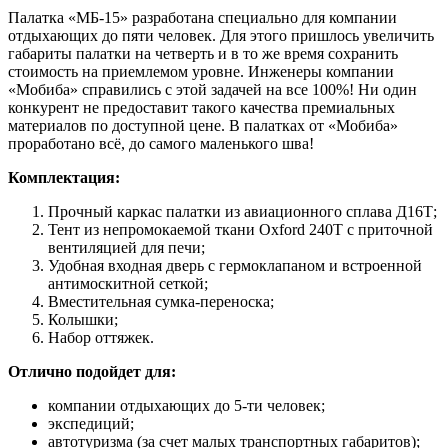
Палатка «МБ-15» разработана специально для компании
отдыхающих до пяти человек. Для этого пришлось увеличить
габариты палатки на четверть и в то же время сохранить
стоимость на приемлемом уровне. Инженеры компании
«Мобиба» справились с этой задачей на все 100%! Ни один
конкурент не предоставит такого качества премиальных
материалов по доступной цене. В палатках от «Мобиба»
проработано всё, до самого маленького шва!
Комплектация:
Прочный каркас палатки из авиационного сплава Д16Т;
Тент из непромокаемой ткани Oxford 240Т с приточной
вентиляцией для печи;
Удобная входная дверь с гермоклапаном и встроенной
антимоскитной сеткой;
Вместительная сумка-переноска;
Колышки;
Набор оттяжек.
Отлично подойдет для:
компании отдыхающих до 5-ти человек;
экспедиций;
автотуризма (за счет малых транспортных габаритов);