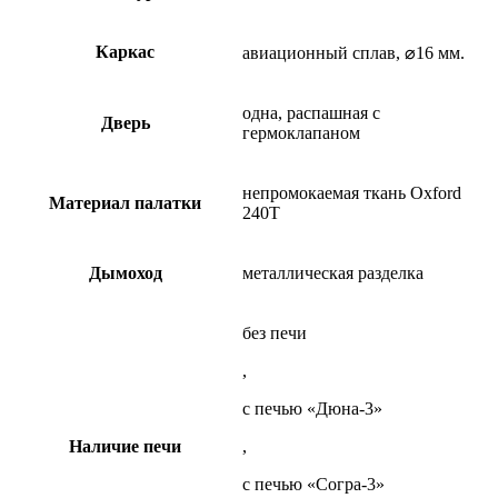
Каркас
авиационный сплав, ⌀16 мм.
одна, распашная с
Дверь
гермоклапаном
непромокаемая ткань Oxford
Материал палатки
240Т
Дымоход
металлическая разделка
без печи
,
с печью «Дюна-3»
Наличие печи
,
с печью «Согра-3»