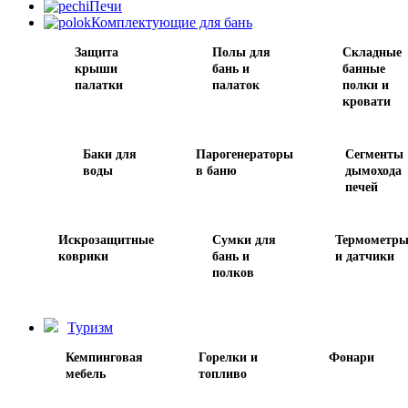
Печи
Комплектующие для бань
Защита
Полы для
Складные
крыши
бань и
банные
палатки
палаток
полки и
кровати
Баки для
Парогенераторы
Сегменты
воды
в баню
дымохода
печей
Искрозащитные
Сумки для
Термометр
коврики
бань и
и датчики
полков
Туризм
Кемпинговая
Горелки и
Фонари
мебель
топливо