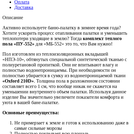
Оплата
Доставка
Описание
Активно используете баню-палатку в зимнее время года?
Хотите ускорить процесс отапливания палатки и уменьшить
теплопотери уходящие в землю? Тогда
комплект теплого
пола «ПУ-552»
для «МБ-552» это то, что Вам нужно!
Пол изготовлен из теплоизоляционных вкладышей
«НПЭ-10», обтянутых специальной синтетической тканью с
полиуретановой пропиткой. Они не впитывают влагу и
полностью водонепроницаемы. При необходимости он
полностью убирается в сумку из водонепроницаемой ткани
«Oxford 210D»
. Толщина пола в разложенном состоянии
составляет всего 1 см, что вообще никак не скажется на
уменьшении внутреннего объем палатки. Используя данное
изделие Вы значительно увеличите показатели комфорта и
уюта в вашей бане-палатке.
Основные преимущества:
Не примерзает к земле и готов к использованию даже в
самые сильные морозы
Полностью покрывает всю площадь