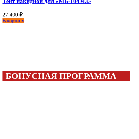
Тент накидной для «МБ-104М3»
27 400
₽
В корзину
БОНУСНАЯ ПРОГРАММА
Покупайте с выгодой!
20%
Бонусами можно оплатить до
стоимости товара!
300 бонусов
Дарим
за регистрацию!
ПОДРОБНЕЕ